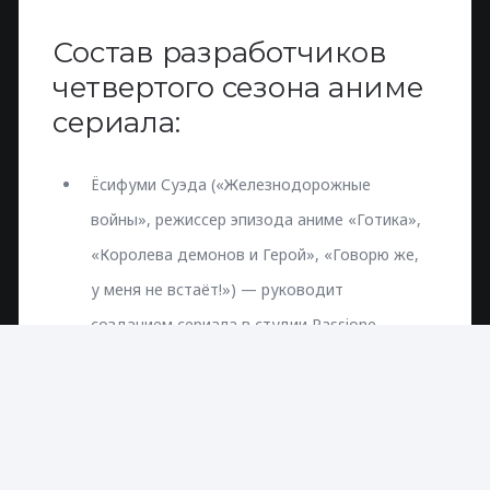
Состав разработчиков
четвертого сезона аниме
сериала:
Ёсифуми Суэда («Железнодорожные
войны», режиссер эпизода аниме «Готика»,
«Королева демонов и Герой», «Говорю же,
у меня не встаёт!») — руководит
созданием сериала в студии Passione
(«Привет, Нанафа», «Тетрадь Хинако»,
«Железнодорожные войны»).
Кэндзи Конута («Кровавый парень», «Слуга
Вампир», «Библиотечная война») —