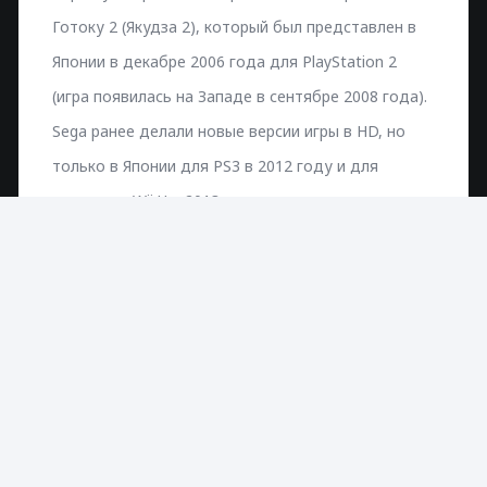
Готоку 2 (Якудза 2), который был представлен в
Японии в декабре 2006 года для PlayStation 2
(игра появилась на Западе в сентябре 2008 года).
Sega ранее делали новые версии игры в HD, но
только в Японии для PS3 в 2012 году и для
приставки Wii U в 2013 году.
Ремейк для Ps4 будет использовать «Драконий
мотор», который разработчики игр компании Sega
создали для разработки Якудза 6: Песнь жизни. В
игре появятся новые персонажи и новые игровые
сценарии.
О «Якудза Кивами» и его